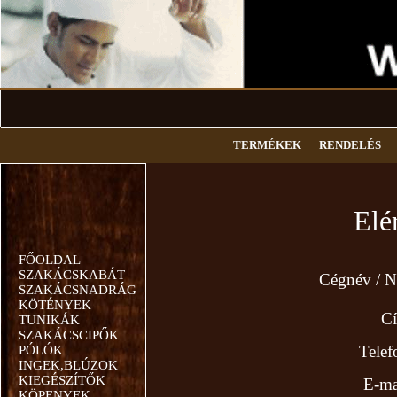
TERMÉKEK
RENDELÉS
Elérhetős
FŐOLDAL
SZAKÁCSKABÁT
Cégnév / Né
SZAKÁCSNADRÁG
KÖTÉNYEK
Cím
TUNIKÁK
SZAKÁCSCIPŐK
Telefon
PÓLÓK
INGEK,BLÚZOK
KIEGÉSZÍTŐK
E-mail
KÖPENYEK