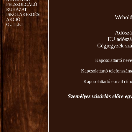
FELSZOLGÁLÓ
RUHÁZAT
ISKOLAKEZDÉSI
Weboldal
AKCIÓ
OUTLET
Adószám
EU adószám
Cégjegyzék szá
Kapcsolattartó neve
Kapcsolattartó telefonszáma: 0
Kapcsolattartó e-mail cím
Személyes vásárlás előre eg