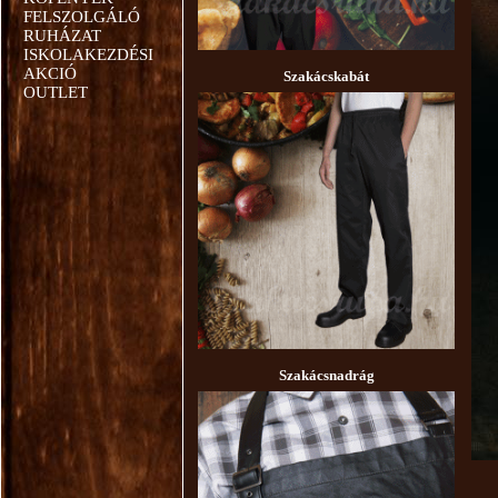
FELSZOLGÁLÓ
RUHÁZAT
ISKOLAKEZDÉSI
AKCIÓ
Szakácskabát
OUTLET
Szakácsnadrág