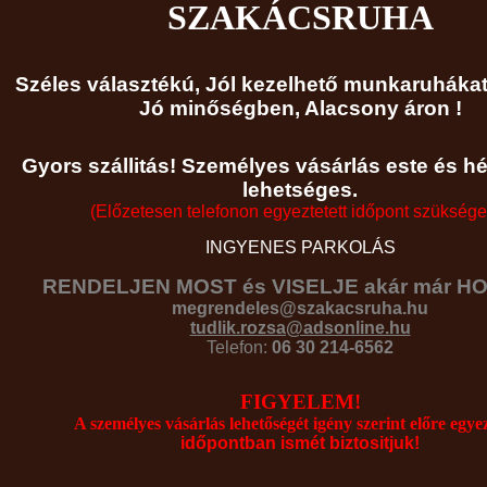
SZAKÁCSRUHA
Széles választékú, Jól kezel
hető munkaruhákat
Jó minőségben, Alacsony áron !
Gyors szállitás! Személyes vásárlás este és h
lehetséges.
(Előzetesen telefonon egyeztetett időpont szükséges
INGYENES PARKOLÁS
RENDELJEN MOST és VISELJE akár már HO
megrendeles@szakacsruha.hu
tudlik.rozsa@adsonline.hu
Telefon:
06 30 214-6562
FIGYELEM!
A személyes vásárlás lehetőségét igény szerint előre egyez
időpontban ismét biztositjuk!