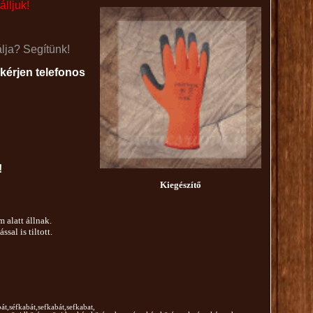
álljuk!
lja? Segítünk!
kérjen telefonos
!
K
iegész
ítő
 alatt állnak.
al is tiltott.
át,séfkabát,sefkabát,
sef
kabat
,