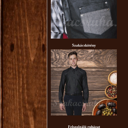
S
zakácskötény
Felszolgáló ruházat