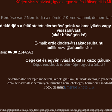
Kérjen visszahivást , igy az egyeztetés költségeit is Mi 
Kérdése van? Nem tudja a méretét? Keres valamit, de nem talá
deklődjön a feltüntetett elérhetőségeink valamelyikén vagy 
visszahívást!
(akár hétvégén is!)
E-mail:
erdeklodes@szakacsruha.hu
tudlik.rozsa@adsonline.hu
efon:
06 30 214-6562
Cégeket és egyéni vásárlókat is kiszolgálunk 
Céges rendelések esetén kérjen egyedi ajánlatot !
A weboldalon szereplő modellek, képek, grafikák, leirások szerzői jogvédelem
Azok felhasználása semmilyen formában nem lehetséges, bárminemű módositáss
Fotó, design:
Emerald Photo UK
sruha,
szakácskabát,
szakácsnadrág,
szakacsnadrag,szakacsnadrag,
szakacskabat,szakacskabat
,
séfkab