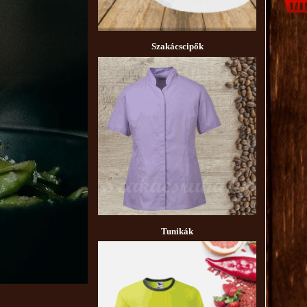
Sz
akácscipők
T
unikák