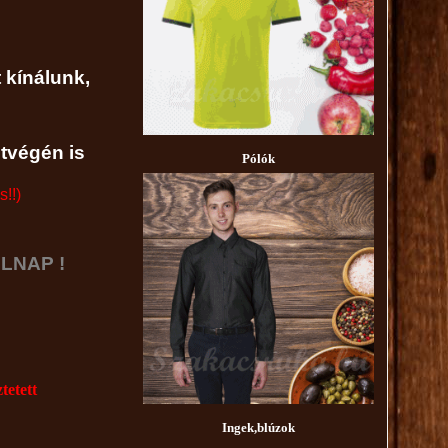
 kínálunk,
étvégén is
Pólók
!!)
LNAP !
tetett
Ingek,blúzok