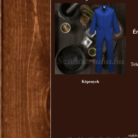
Ér
Tel
Köpenyek
szakác