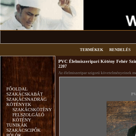
TERMÉKEK
RENDELÉS
PVC Élelmiszeripari Kötény Fehér Szí
2207
Az élelmiszeripar szigorú követelményeinek meg
FŐOLDAL
SZAKÁCSKABÁT
PV
SZAKÁCSNADRÁG
KÖTÉNYEK
SZAKÁCSKÖTÉNY
FELSZOLGÁLÓ
KÖTÉNY
TUNIKÁK
SZAKÁCSCIPŐK
PÓLÓK