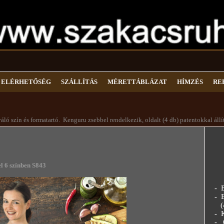
ELÉRHETŐSÉG
SZÁLLÍTÁS
MÉRETTÁBLÁZAT
HÍMZÉS
RE
áló szín és formatartó. Kenguru zsebbel rendelkezik, oldalt (4 db) patentokkal állí
nben S843
- El
- Ele
(4 d
- Kív
- 6 