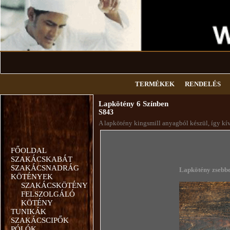
TERMÉKEK
RENDELÉS
Lapkötény 6 Színben
S843
A lapkötény kingsmill anyagból készül, így kív
FŐOLDAL
SZAKÁCSKABÁT
SZAKÁCSNADRÁG
Lapkötény zsebbel 6 szí
KÖTÉNYEK
SZAKÁCSKÖTÉNY
FELSZOLGÁLÓ
KÖTÉNY
TUNIKÁK
SZAKÁCSCIPŐK
PÓLÓK