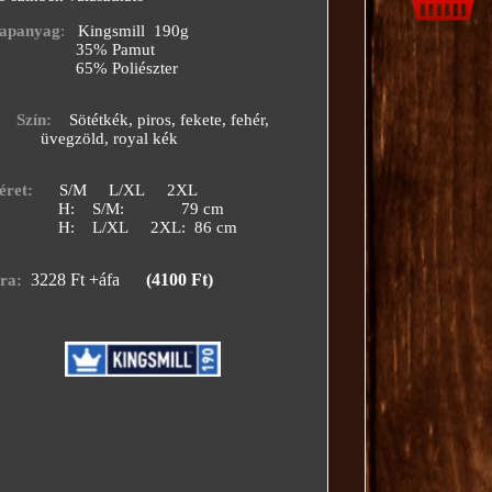
apanyag
:
Kingsmill 190g
5% Pamut
% Poliészter
Szín:
Sötétkék, piros, fekete, fehér,
gzöld, royal kék
éret:
S/M L/XL 2XL
: S/M: 79 cm
 L/XL 2XL: 86 cm
3228 Ft +áfa
(4100 Ft)
ra: