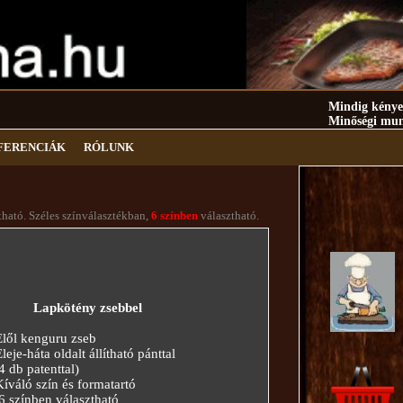
Mindig kényelm
Minőségi munk
FERENCIÁK
RÓLUNK
tható. Széles színválasztékban,
6 színben
választható.
Lapkötény zsebbel
ől kenguru zseb
je-háta oldalt állítható pánttal
b patenttal)
áló szín és formatartó
színben választható