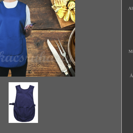
Al
3
65
üve
M
H
H:
Á