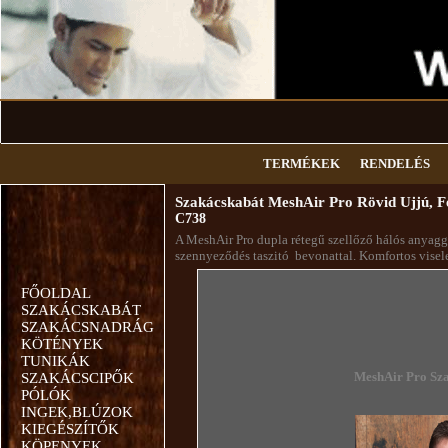
TERMÉKEK
RENDELÉS
Szakácskabát MeshAir Pro Rövid Ujjú, F
C738
A MeshAir Pro dupla rétegű szellőző hálós anyaggal 
szennyeződés taszitó bevonattal. Komfortos vis
FŐOLDAL
SZAKÁCSKABÁT
SZAKÁCSNADRÁG
KÖTÉNYEK
TUNIKÁK
MeshAir Pro
Sza
SZAKÁCSCIPŐK
PÓLÓK
INGEK,BLÚZOK
KIEGÉSZÍTŐK
KÖPENYEK