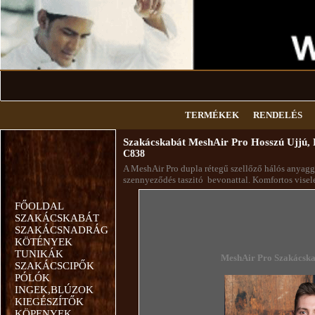
TERMÉKEK
RENDELÉS
Szakácskabát MeshAir Pro Hosszú Ujjú, 
C838
A MeshAir Pro dupla rétegű szellőző hálós anyaggal 
szennyeződés taszitó bevonattal. Komfortos vise
FŐOLDAL
SZAKÁCSKABÁT
SZAKÁCSNADRÁG
KÖTÉNYEK
TUNIKÁK
MeshAir Pro
Szakácska
SZAKÁCSCIPŐK
PÓLÓK
INGEK,BLÚZOK
KIEGÉSZÍTŐK
KÖPENYEK