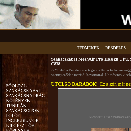
TERMÉKEK
RENDELÉS
Szakácskabát MeshAir Pro Hosszú Ujjú, 
C838
A MeshAir Pro dupla rétegű szellőző hálós anyaggal 
szennyeződés taszitó bevonattal. Komfortos vise
UTOLSÓ DARABOK!
Ez a szin már nem
FŐOLDAL
SZAKÁCSKABÁT
SZAKÁCSNADRÁG
KÖTÉNYEK
TUNIKÁK
SZAKÁCSCIPŐK
PÓLÓK
MeshAir Pro
Szakácskab
INGEK,BLÚZOK
KIEGÉSZÍTŐK
KÖPENYEK