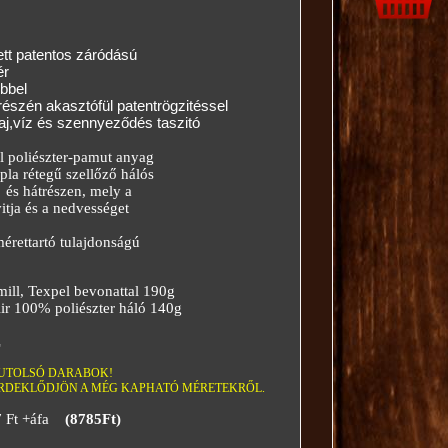
ett patentos záródású
ér
ebbel
szén akasztófül patentrögzitéssel
aj,víz és szennyeződés taszitó
l poliészter-pamut anyag
la rétegű szellőző hálós
s hátrészen, mely a
ja és a nedvességet
érettartó tulajdonságú
ill, Texpel bevonattal 190g
r 100% poliészter háló 140g
L
UTOLSÓ DARABOK!
ÉRDEKLŐDJÖN A MÉG KAPHATÓ MÉRETEKRŐL.
7
Ft +áfa
(8785Ft)