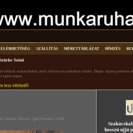
ELÉRHETŐSÉG
SZÁLLÍTÁS
MÉRETTÁBLÁZAT
HÍMZÉS
RE
Szürke Színű
ellátott szakácskabát, mely stílusos és praktikus viselet. Dupla rejtett patentos rö
let egész napra.
 lesz elérhető!
át Szürke, Hosszú Ujjú Patentos C838
Szakácskab
hosszú ujjú pat