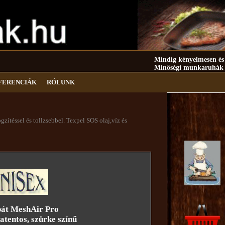
Mindig kényelmesen és e
Minőségi munkaruhák ta
FERENCIÁK
RÓLUNK
gzítéssel és tollzsebbel. Texpel SOS olaj,víz és
át MeshAir Pro
entos, szürke színű