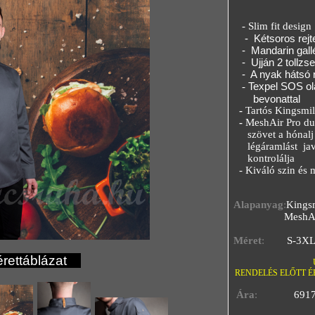
-
Slim fit design
-
Kétsoros rejt
- Mandarin gall
-
Ujján 2 tollzs
- A nyak hátsó ré
Texpel SOS ol
-
bevonattal
-
Tartós Kingsmil
-
MeshAir Pro dup
szövet a hónalj é
légáramlást javit
kontrolálja
- Kiváló szin és m
Alapanyag
:
Kingsm
MeshAi
Méret
:
S-3X
ettáblázat
RENDELÉS ELŐTT 
Ára
:
691