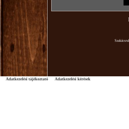
M
Szakácsru
Adatkezelési tájékoztató
Adatkezelési kérések