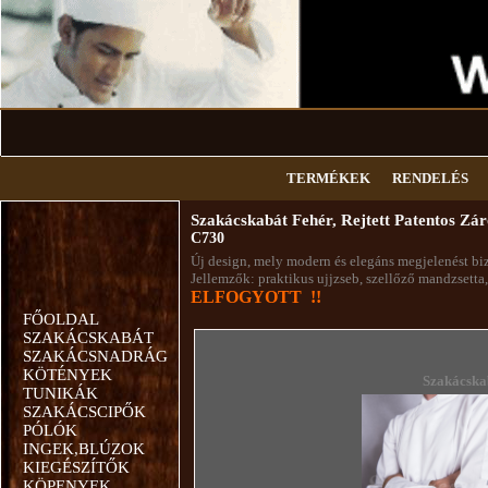
TERMÉKEK
RENDELÉS
Szakácskabát Fehér, Rejtett Patentos Zár
C730
Új design, mely modern és elegáns megjelenést bizt
Jellemzők: praktikus ujjzseb, szellőző mandzsetta, 
ELFOGYOTT !!
FŐOLDAL
SZAKÁCSKABÁT
SZAKÁCSNADRÁG
KÖTÉNYEK
Szakácska
TUNIKÁK
SZAKÁCSCIPŐK
PÓLÓK
INGEK,BLÚZOK
KIEGÉSZÍTŐK
KÖPENYEK