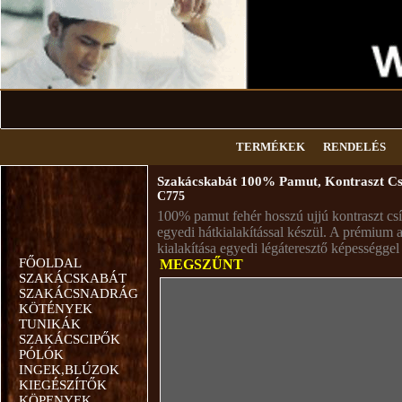
TERMÉKEK
RENDELÉS
Szakácskabát 100% Pamut, Kontraszt Cs
C775
100% pamut fehér hosszú ujjú kontraszt csí
egyedi hátkialakítással készül. A prémium 
kialakítása egyedi légáteresztő képességgel
FŐOLDAL
MEGSZŰNT
SZAKÁCSKABÁT
SZAKÁCSNADRÁG
KÖTÉNYEK
TUNIKÁK
SZAKÁCSCIPŐK
PÓLÓK
INGEK,BLÚZOK
KIEGÉSZÍTŐK
KÖPENYEK