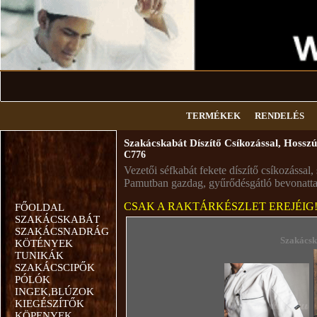
TERMÉKEK
RENDELÉS
Szakácskabát Díszítő Csíkozással, Hosszú
C776
Vezetői séfkabát fekete díszítő csíkozással,
Pamutban gazdag, gyűrődésgátló bevonattal 
CSAK A RAKTÁRKÉSZLET EREJÉIG
FŐOLDAL
SZAKÁCSKABÁT
SZAKÁCSNADRÁG
Szakácska
KÖTÉNYEK
TUNIKÁK
SZAKÁCSCIPŐK
PÓLÓK
INGEK,BLÚZOK
KIEGÉSZÍTŐK
KÖPENYEK