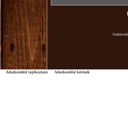
Szakácsruh
Adatkezelési tájékoztató
Adatkezelési kérések