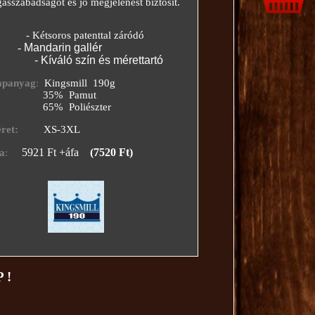
szabadságot és jó megjelenést biztosít.
oros patenttal záródó
-
Mandarin gallér
áló szín és mérettartó
anyag
:
Kingsmill 190g
35% Pamut
65% Poliészter
t:
XS-3XL
5921 Ft +áfa
(7520 Ft)
a
:
 !