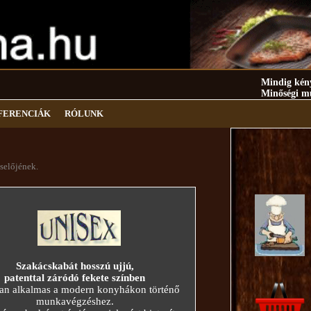
Mindig kénye
Minőségi mun
FERENCIÁK
RÓLUNK
selőjének.
Szakácskabát hosszú ujjú,
patenttal záródó fekete színben
an alkalmas a modern konyhákon történő
munkavégzéshez.