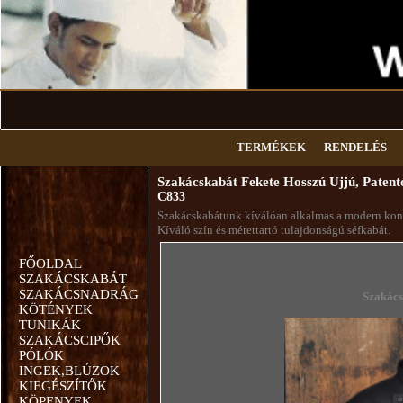
TERMÉKEK
RENDELÉS
Szakácskabát Fekete Hosszú Ujjú, Patent
C833
Szakácskabátunk kíválóan alkalmas a modern kony
Kíváló szín és mérettartó tulajdonságú séfkabát.
FŐOLDAL
SZAKÁCSKABÁT
SZAKÁCSNADRÁG
Szakács
KÖTÉNYEK
TUNIKÁK
SZAKÁCSCIPŐK
PÓLÓK
INGEK,BLÚZOK
KIEGÉSZÍTŐK
KÖPENYEK