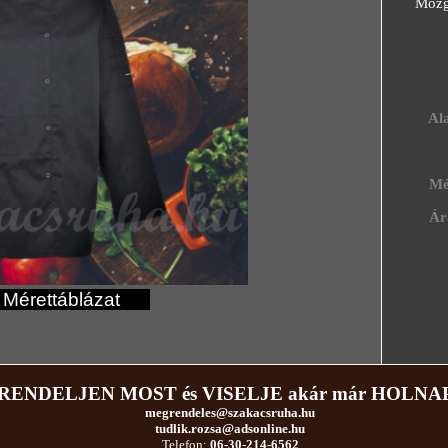
Mozgás
- Kéts
- Kív
Alap
Mére
Ár
rettáblázat
RENDELJEN MOST és VISELJE akár már HOLNAP
megrendeles@szakacsruha
.hu
tudlik.rozsa@adsonline.hu
Telefon:
06-30-214-6562