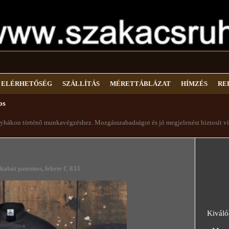
ELÉRHETŐSÉG
SZÁLLÍTÁS
MÉRETTÁBLÁZAT
HÍMZÉS
RE
os
hákon történő munkavégzéshez. Mozgásszabadságot és jó megjelenést biztosít vi
kabát patentos, fekete C 833
Kiváló