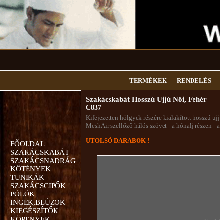
TERMÉKEK
RENDELÉS
Szakácskabát Hosszú Ujjú Női, Fehér
C837
Kifejezetten hölgyek részére kialakított hosszú uj
MeshAir szellőző hálós szövet - a hónalj részen 
UTOLSÓ DARABOK !
FŐOLDAL
SZAKÁCSKABÁT
SZAKÁCSNADRÁG
KÖTÉNYEK
TUNIKÁK
SZAKÁCSCIPŐK
PÓLÓK
INGEK,BLÚZOK
KIEGÉSZÍTŐK
KÖPENYEK