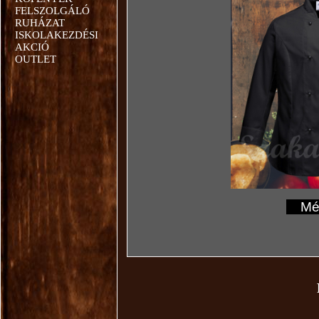
FELSZOLGÁLÓ
RUHÁZAT
ISKOLAKEZDÉSI
AKCIÓ
OUTLET
Mér