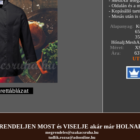
- MeshAir lélegző
- Oldalán és a ma
- Kopásálló tart
- Mosás után is s
Alapanyag
:
K
65% Poli
35% Pa
Hónalj:MeshAi
Méret
:
X
63
Ára
:
UT
ettáblázat
RENDELJEN MOST és VISELJE akár már HOLNAP
megrendeles@szakacsruha.hu
tudlik.rozsa@adsonline.hu