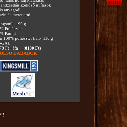
 hálós hónalj kialakítás
ndzsettán szellőző nyílások
ós anyagból
zín és mérettartó
ingsmill 190 g
észter
mut
r 100% poliészter háló
110 g
S-2XL
78 Ft +áfa
(8100 Ft)
OLSÓ DARABOK
 !