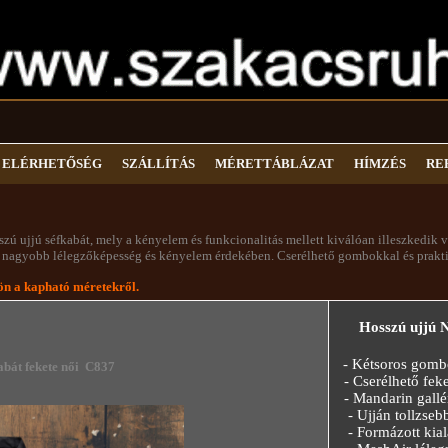
ELÉRHETŐSÉG
SZÁLLÍTÁS
MÉRETTÁBLÁZAT
HÍMZÉS
RE
sszú ujjú séfkabát, mely a kényelem és funkcionalitás mellett kiválóan illeszkedik 
- a nagyobb lélegzőképesség és kényelem érdekében. Cserélhető gombokkal és prakt
 a kapható méretekről.
Hosszú ujjú Női
- Kétsoros gomb
bát fekete női C837
- Cserélhető fek
- Mandarin gallé
- Ujján tollzseb
- Formázott kial