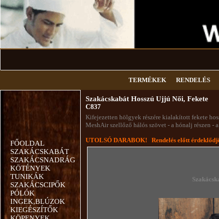
TERMÉKEK
RENDELÉS
Szakácskabát Hosszú Ujjú Női, Fekete
C837
Kifejezetten hölgyek részére kialakított fekete ho
MeshAir szellőző hálós szövet - a hónalj részen 
UTOLSÓ DARABOK! Rendelés előtt érdeklődjön
FŐOLDAL
SZAKÁCSKABÁT
SZAKÁCSNADRÁG
KÖTÉNYEK
TUNIKÁK
Szakácska
SZAKÁCSCIPŐK
PÓLÓK
INGEK,BLÚZOK
KIEGÉSZÍTŐK
KÖPENYEK