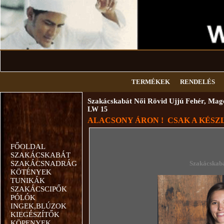
TERMÉKEK
RENDELÉS
Szakácskabát Női Rövid Ujjú Fehér, Mag
LW 15
ALACSONY ÁRON ! CSAK A KÉSZL
FŐOLDAL
SZAKÁCSKABÁT
SZAKÁCSNADRÁG
Szakácskab
KÖTÉNYEK
TUNIKÁK
SZAKÁCSCIPŐK
PÓLÓK
INGEK,BLÚZOK
KIEGÉSZÍTŐK
KÖPENYEK